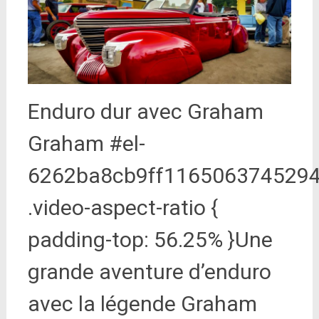
Enduro dur avec Graham
Graham #el-
6262ba8cb9ff116506374529
.video-aspect-ratio {
padding-top: 56.25% }Une
grande aventure d’enduro
avec la légende Graham