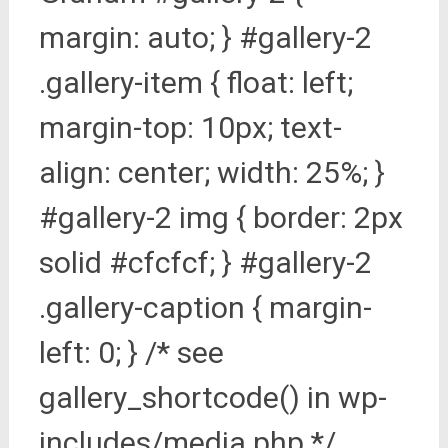
margin: auto; } #gallery-2
.gallery-item { float: left;
margin-top: 10px; text-
align: center; width: 25%; }
#gallery-2 img { border: 2px
solid #cfcfcf; } #gallery-2
.gallery-caption { margin-
left: 0; } /* see
gallery_shortcode() in wp-
includes/media.php */