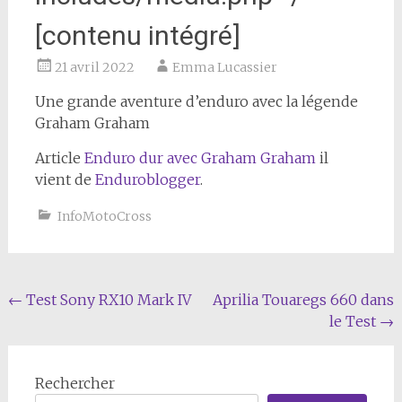
[contenu intégré]
21 avril 2022
Emma Lucassier
Une grande aventure d’enduro avec la légende
Graham Graham
Article
Enduro dur avec Graham Graham
il
vient de
Enduroblogger
.
InfoMotoCross
Navigation
←
Test Sony RX10 Mark IV
Aprilia Touaregs 660 dans
le Test
→
de
l'article
Rechercher