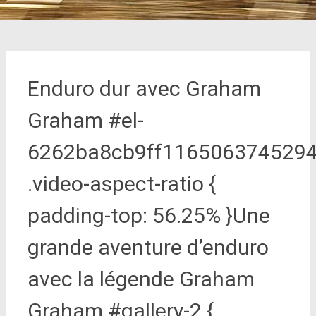
Enduro dur avec Graham
Graham #el-
6262ba8cb9ff116506374529
.video-aspect-ratio {
padding-top: 56.25% }Une
grande aventure d’enduro
avec la légende Graham
Graham #gallery-2 {