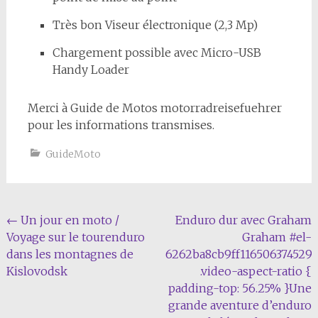
Très bon Viseur électronique (2,3 Mp)
Chargement possible avec Micro-USB
Handy Loader
Merci à Guide de Motos motorradreisefuehrer
pour les informations transmises.
GuideMoto
Navigation
←
Un jour en moto /
Enduro dur avec Graham
Voyage sur le tourenduro
Graham #el-
de
dans les montagnes de
6262ba8cb9ff116506374529
l'article
Kislovodsk
.video-aspect-ratio {
padding-top: 56.25% }Une
grande aventure d’enduro