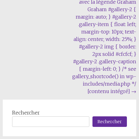
avec la légende Graham
Graham #gallery-2 {
margin: auto; } #gallery-2
.gallery-item { float: left;
margin-top: 10px; text-
align: center; width: 25%; }
#gallery-2 img { border:
2px solid #cfcfcf; }
#gallery-2 .gallery-caption
{ margin-left: 0; } /* see
gallery_shortcode() in wp-
includes/media.php */
[contenu intégré]
→
Rechercher
Rechercher