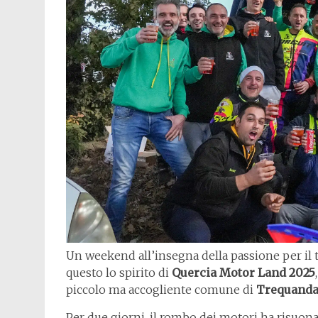
Un weekend all’insegna della passione per il t
questo lo spirito di
Quercia Motor Land 2025
piccolo ma accogliente comune di
Trequanda 
Per due giorni, il rombo dei motori ha risuonat