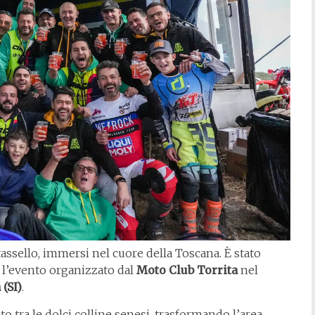
assello, immersi nel cuore della Toscana. È stato
, l’evento organizzato dal
Moto Club Torrita
nel
(SI)
.
o tra le dolci colline senesi, trasformando l’area