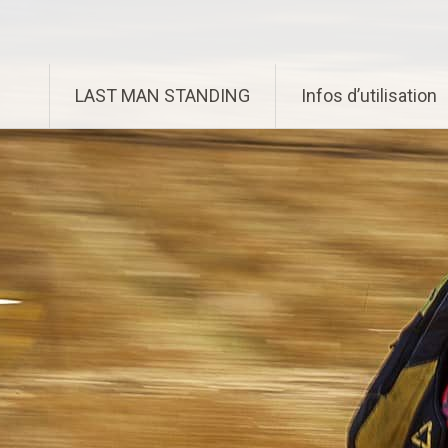
Aller
Enduro Last Man Standing
au
contenu
principal
LAST MAN STANDING
Infos d’utilisation