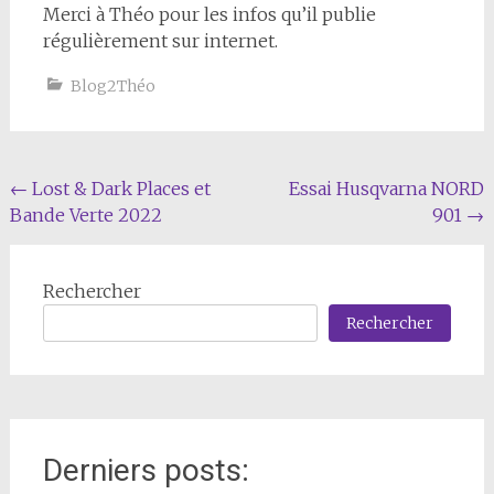
Merci à Théo pour les infos qu’il publie
régulièrement sur internet.
Blog2Théo
Navigation
←
Lost & Dark Places et
Essai Husqvarna NORD
Bande Verte 2022
901
→
de
l'article
Rechercher
Rechercher
Derniers posts: