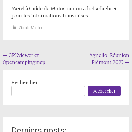
Merci à Guide de Motos motorradreisefuehrer
pour les informations transmises.
GuideMoto
Navigation
←
GPXviewer et
Agnello-Réunion
Opencampingmap
Piémont 2023
→
de
l'article
Rechercher
Rechercher
Derniers posts: