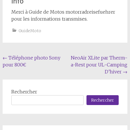
Info
Merci à Guide de Motos motorradreisefuehrer
pour les informations transmises.
GuideMoto
Navigation
←
Téléphone photo Sony
NeoAir XLite par Therm-
pour 800€
a-Rest pour UL-Camping
de
D’hiver
→
l'article
Rechercher
Rechercher