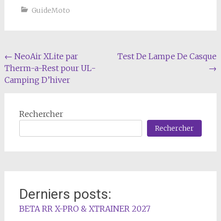
GuideMoto
Navigation
←
NeoAir XLite par
Test De Lampe De Casque
Therm-a-Rest pour UL-
→
de
Camping D’hiver
l'article
Rechercher
Rechercher
Derniers posts:
BETA RR X-PRO & XTRAINER 2027