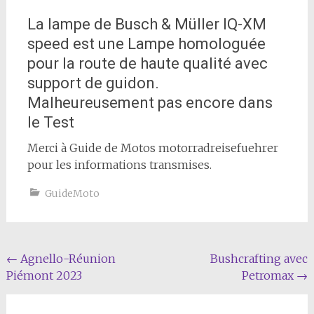
La lampe de Busch & Müller IQ-XM
speed est une Lampe homologuée
pour la route de haute qualité avec
support de guidon.
Malheureusement pas encore dans
le Test
Merci à Guide de Motos motorradreisefuehrer
pour les informations transmises.
GuideMoto
Navigation
←
Agnello-Réunion
Bushcrafting avec
Piémont 2023
Petromax
→
de
l'article