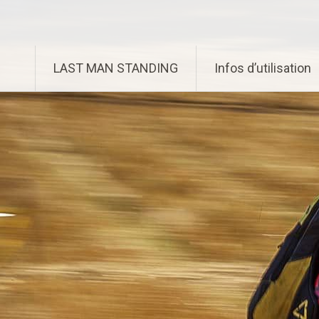
Aller
Enduro Last Man Standing
au
contenu
principal
LAST MAN STANDING
Infos d’utilisation