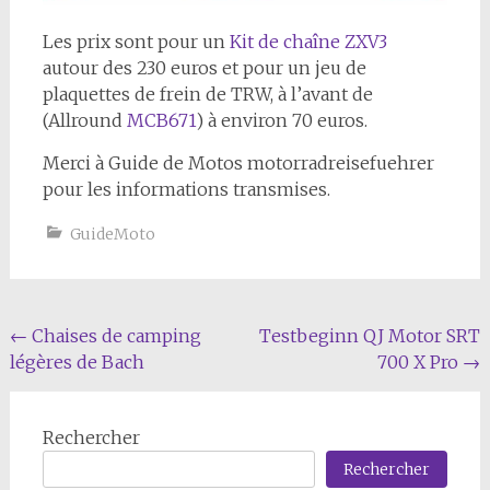
Les prix sont pour un
Kit de chaîne ZXV3
autour des 230 euros et pour un jeu de
plaquettes de frein de TRW, à l’avant de
(Allround
MCB671
) à environ 70 euros.
Merci à Guide de Motos motorradreisefuehrer
pour les informations transmises.
GuideMoto
Navigation
←
Chaises de camping
Testbeginn QJ Motor SRT
légères de Bach
700 X Pro
→
de
l'article
Rechercher
Rechercher