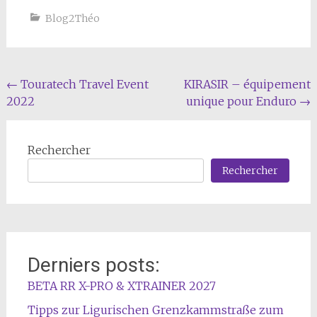
Blog2Théo
Navigation
←
Touratech Travel Event
KIRASIR – équipement
2022
unique pour Enduro
→
de
l'article
Rechercher
Rechercher
Derniers posts:
BETA RR X-PRO & XTRAINER 2027
Tipps zur Ligurischen Grenzkammstraße zum