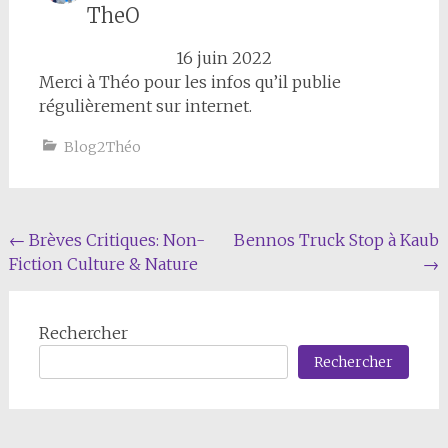
TheO
16 juin 2022
Merci à Théo pour les infos qu’il publie
régulièrement sur internet.
Blog2Théo
Navigation
←
Brèves Critiques: Non-
Bennos Truck Stop à Kaub
Fiction Culture & Nature
→
de
l'article
Rechercher
Rechercher