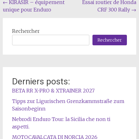
Navigation
←
KIRASIR – équipement
Essai routier de Honda
unique pour Enduro
CRF 300 Rally
→
de
l'article
Rechercher
Rechercher
Derniers posts:
BETA RR X-PRO & XTRAINER 2027
Tipps zur Ligurischen Grenzkammstraße zum
Saisonbeginn
Nebrodi Enduro Tour: la Sicilia che non ti
aspetti.
MOTOCAVALCATA DI NORCIA 2026