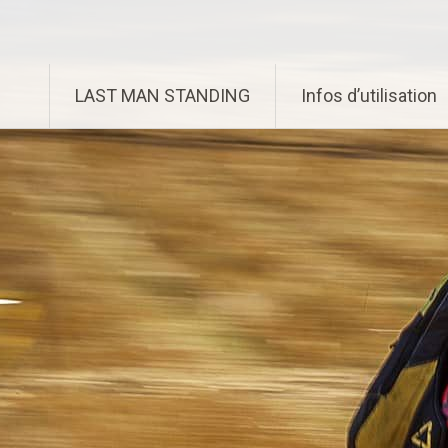
Aller
Enduro Last Man Standing
au
contenu
principal
LAST MAN STANDING
Infos d’utilisation