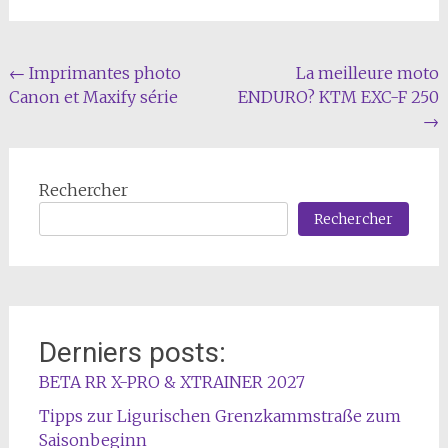
Navigation
←
Imprimantes photo
La meilleure moto
Canon et Maxify série
ENDURO? KTM EXC-F 250
de
→
l'article
Rechercher
Rechercher
Derniers posts:
BETA RR X-PRO & XTRAINER 2027
Tipps zur Ligurischen Grenzkammstraße zum
Saisonbeginn