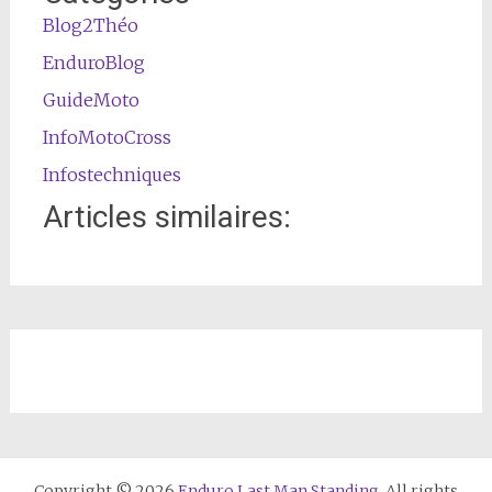
Blog2Théo
EnduroBlog
GuideMoto
InfoMotoCross
Infostechniques
Articles similaires:
Copyright © 2026
Enduro Last Man Standing
. All rights