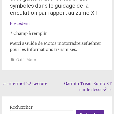
symboles dans le guidage de la
circulation par rapport au zumo XT
Précédent
* Champ à remplir
Merci à Guide de Motos motorradreisefuehrer
pour les informations transmises.
GuideMoto
Navigation
←
Intermot 22 Lecture
Garmin Tread: Zumo XT
sur le dessus?
→
de
l'article
Rechercher