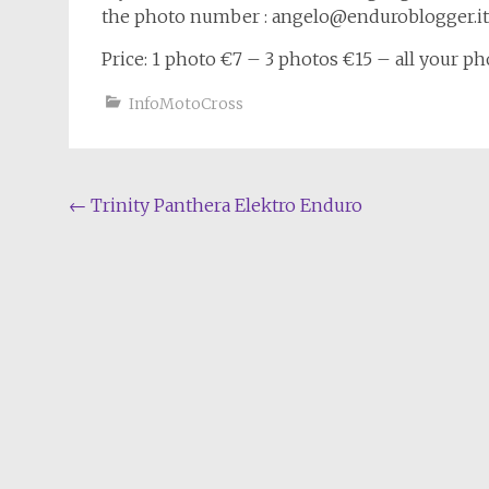
the photo number : angelo@enduroblogger.it
Price: 1 photo €7 – 3 photos €15 – all your p
InfoMotoCross
Navigation
←
Trinity Panthera Elektro Enduro
de
l'article