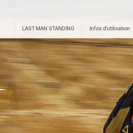
Aller
Enduro Last Man Standing
au
contenu
principal
LAST MAN STANDING
Infos d’utilisation