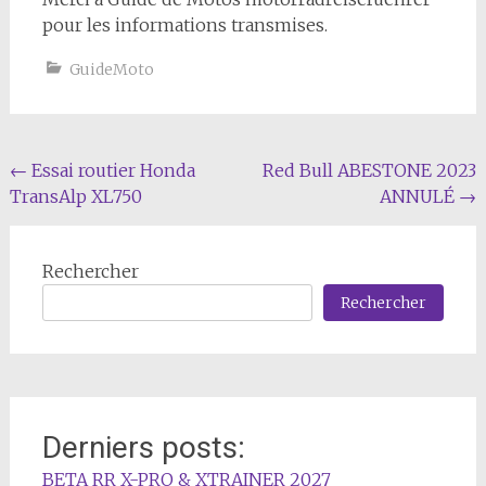
pour les informations transmises.
GuideMoto
Navigation
←
Essai routier Honda
Red Bull ABESTONE 2023
TransAlp XL750
ANNULÉ
→
de
l'article
Rechercher
Rechercher
Derniers posts:
BETA RR X-PRO & XTRAINER 2027