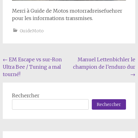
Merci à Guide de Motos motorradreisefuehrer
pour les informations transmises.
GuideMoto
Navigation
←
EM Escape vs sur-Ron
Manuel Lettenbichler le
Ultra Bee / Tuning a mal
champion de l’enduro dur
de
tourné!
→
l'article
Rechercher
Rechercher