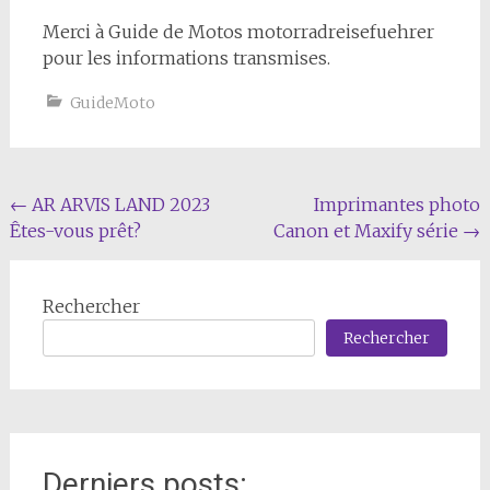
Merci à Guide de Motos motorradreisefuehrer
pour les informations transmises.
GuideMoto
Navigation
←
AR ARVIS LAND 2023
Imprimantes photo
Êtes-vous prêt?
Canon et Maxify série
→
de
l'article
Rechercher
Rechercher
Derniers posts: