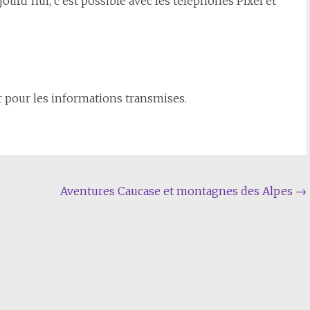
urd’hui, c’est possible avec les téléphones Pixel et
 pour les informations transmises.
Aventures Caucase et montagnes des Alpes
→