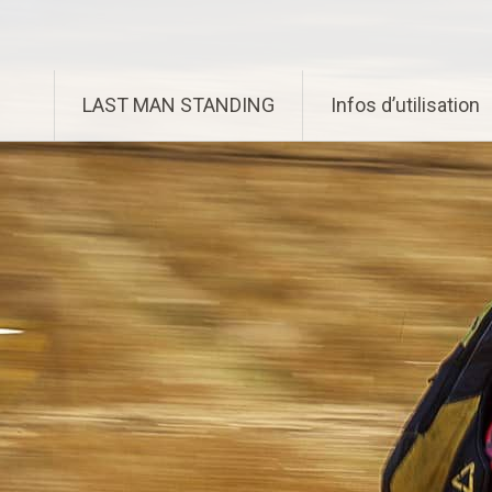
Aller
Enduro Last Man Standing
au
contenu
principal
LAST MAN STANDING
Infos d’utilisation