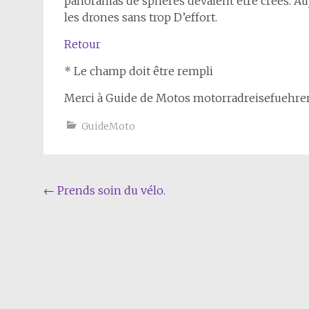
panoramas de sphères devaient être créés. Aujo
les drones sans trop D’effort.
Retour
* Le champ doit être rempli
Merci à Guide de Motos motorradreisefuehrer
GuideMoto
Navigation
←
Prends soin du vélo.
de
l'article