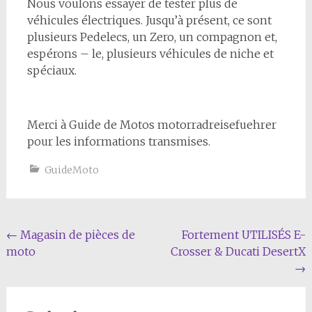
Nous voulons essayer de tester plus de
véhicules électriques. Jusqu’à présent, ce sont
plusieurs Pedelecs, un Zero, un compagnon et,
espérons – le, plusieurs véhicules de niche et
spéciaux.
Merci à Guide de Motos motorradreisefuehrer
pour les informations transmises.
GuideMoto
Navigation
←
Magasin de pièces de
Fortement UTILISÉS E-
moto
Crosser & Ducati DesertX
de
→
l'article