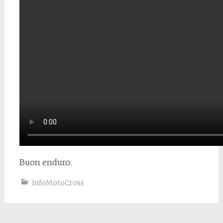
Buon enduro.
InfoMotoCross