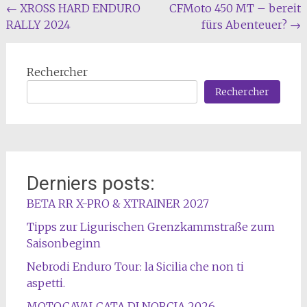
Navigation
←
XROSS HARD ENDURO
CFMoto 450 MT – bereit
RALLY 2024
fürs Abenteuer?
→
de
l'article
Rechercher
Rechercher
Derniers posts:
BETA RR X-PRO & XTRAINER 2027
Tipps zur Ligurischen Grenzkammstraße zum
Saisonbeginn
Nebrodi Enduro Tour: la Sicilia che non ti
aspetti.
MOTOCAVALCATA DI NORCIA 2026