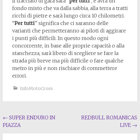
Il tracciato di gara sarà “
per tutti
“, e avrà un
fondo misto che va dalla sabbia, alla terra a tratti
ricchi di pietre e sarà lungo circa 10 chilometri.
“
Per tutti
” significa che ci saranno delle
varianti che permetteranno ai piloti di aggirare
i punti più difficili. In questo modo ogni
concorrente, in base alle proprie capacità o alla
stanchezza, sarà libero di scegliere se fare la
strada più breve ma più difficile o fare qualche
metro in più e non rischiare di commettere
errori.
InfoMotoCross
Navigation
←
SUPER ENDURO IN
REDBULL ROMANICAS
PIAZZA
LIVE
→
de
l'article