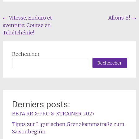
Navigation
←
Vitesse, Enduro et
Allons-Y!
→
aventure: Course en
de
Tchétchénie!
l'article
Rechercher
Rechercher
Derniers posts:
BETA RR X-PRO & XTRAINER 2027
Tipps zur Ligurischen Grenzkammstraße zum
Saisonbeginn