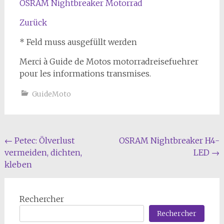
OSRAM Nightbreaker Motorrad
Zurück
* Feld muss ausgefüllt werden
Merci à Guide de Motos motorradreisefuehrer
pour les informations transmises.
GuideMoto
Navigation
←
Petec: Ölverlust
OSRAM Nightbreaker H4-
vermeiden, dichten,
LED
→
de
kleben
l'article
Rechercher
Rechercher