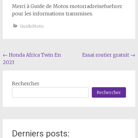
Merci à Guide de Motos motorradreisefuehrer
pour les informations transmises.
GuideMoto
Navigation
←
Honda Africa Twin En
Essai routier gratuit
→
2023
de
l'article
Rechercher
Rechercher
Derniers posts: