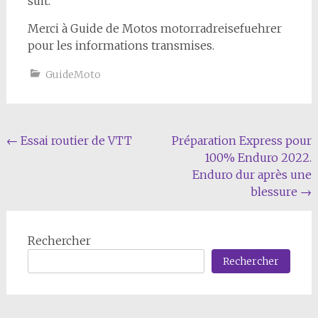
suit.
Merci à Guide de Motos motorradreisefuehrer
pour les informations transmises.
GuideMoto
Navigation
←
Essai routier de VTT
Préparation Express pour
100% Enduro 2022.
de
Enduro dur après une
l'article
blessure
→
Rechercher
Rechercher