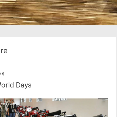
ire
0)
World Days