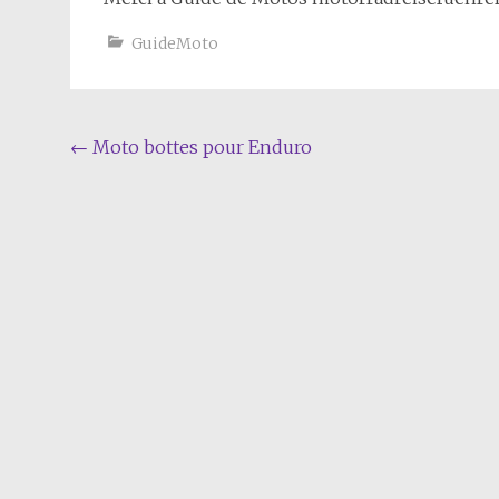
GuideMoto
Navigation
←
Moto bottes pour Enduro
de
l'article