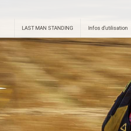
Aller
Enduro Last Man Standing
au
contenu
principal
LAST MAN STANDING
Infos d’utilisation