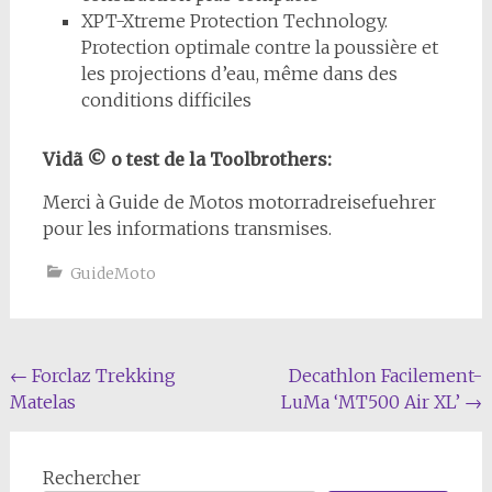
XPT-Xtreme Protection Technology.
Protection optimale contre la poussière et
les projections d’eau, même dans des
conditions difficiles
Vidã © o test de la Toolbrothers:
Merci à Guide de Motos motorradreisefuehrer
pour les informations transmises.
GuideMoto
Navigation
←
Forclaz Trekking
Decathlon Facilement-
Matelas
LuMa ‘MT500 Air XL’
→
de
l'article
Rechercher