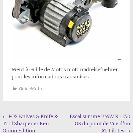
Merci à Guide de Motos motorradreisefuehrer
pour les informations transmises.
GuideMoto
Navigation
←
FOX Knives & Knife &
Essai sur une BMW R 1250
Tool Sharpener Ken
GS du point de Vue d’un
de
Onion Edition
AT Pilotes
→