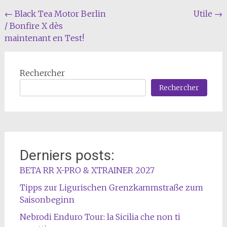
Navigation
←
Black Tea Motor Berlin
Utile
→
/ Bonfire X dès
de
maintenant en Test!
l'article
Rechercher
Rechercher
Derniers posts:
BETA RR X-PRO & XTRAINER 2027
Tipps zur Ligurischen Grenzkammstraße zum
Saisonbeginn
Nebrodi Enduro Tour: la Sicilia che non ti