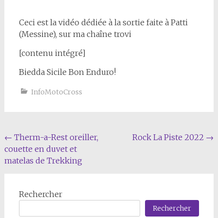
Ceci est la vidéo dédiée à la sortie faite à Patti
(Messine), sur ma chaîne trovi
[contenu intégré]
Biedda Sicile Bon Enduro!
InfoMotoCross
Navigation
←
Therm-a-Rest oreiller,
Rock La Piste 2022
→
couette en duvet et
de
matelas de Trekking
l'article
Rechercher
Rechercher