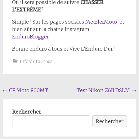
Où il sera possible de suivre
CHASSER
L’EXTRÊME
?
Simple ! Sur les pages sociales
MetzlerMoto
et
bien sûr sur la chaîne Instagram
EnduroBlogger
Bonne enduro à tous et Vive L’Enduro Dur !
InfoMotoCross
Navigation
←
CF Moto 800MT
Test Nikon Z6II DSLM
→
de
l'article
Rechercher
Rechercher