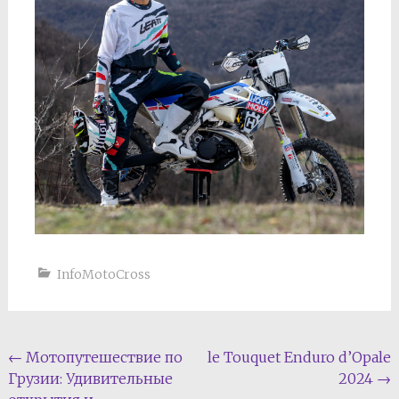
InfoMotoCross
Navigation
←
Мотопутешествие по
le Touquet Enduro d’Opale
Грузии: Удивительные
2024
→
de