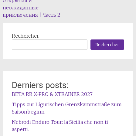
открытия и
l'article
неожиданные
приключения | Часть 2
Rechercher
Rechercher
Derniers posts:
BETA RR X-PRO & XTRAINER 2027
Tipps zur Ligurischen Grenzkammstraße zum
Saisonbeginn
Nebrodi Enduro Tour: la Sicilia che non ti
aspetti.