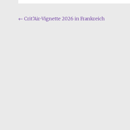
Navigation
←
Crit’Air-Vignette 2026 in Frankreich
de
l'article