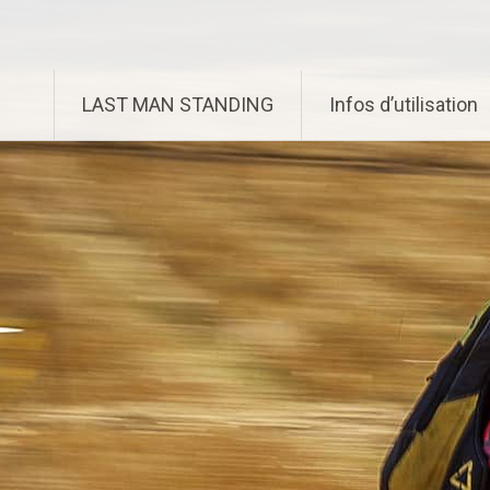
Aller
Enduro Last Man Standing
au
contenu
principal
LAST MAN STANDING
Infos d’utilisation