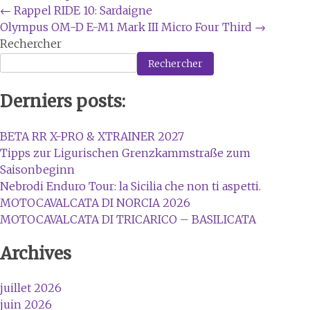
Navigation
←
Rappel RIDE 10: Sardaigne
Olympus OM-D E-M1 Mark III Micro Four Third
→
de
Rechercher
l'article
Rechercher
Derniers posts:
BETA RR X-PRO & XTRAINER 2027
Tipps zur Ligurischen Grenzkammstraße zum
Saisonbeginn
Nebrodi Enduro Tour: la Sicilia che non ti aspetti.
MOTOCAVALCATA DI NORCIA 2026
MOTOCAVALCATA DI TRICARICO – BASILICATA
Archives
juillet 2026
juin 2026