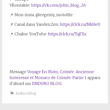
VKontakte:
https://vk.com/john_blog_26
📌 Mon insta: @evgeniy_motolife
📌 Canal dans Yandex.Zen:
https://clck.ru/NkHeU
📌 Chaîne YouTube:
https://clck.ru/TqFXz
Message
Voyage En Moto, Crimée. Ancienne
forteresse et Monaco de Crimée. Partie 1
apparu
d’abord sur
ENDURO BLOG
.
EnduroBlog