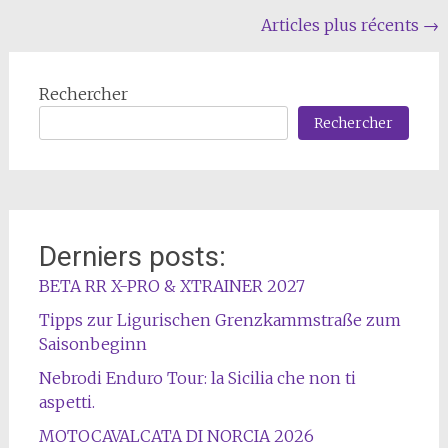
Navigation
Articles plus récents
→
au
sein
Rechercher
des
Rechercher
articles
Derniers posts:
BETA RR X-PRO & XTRAINER 2027
Tipps zur Ligurischen Grenzkammstraße zum
Saisonbeginn
Nebrodi Enduro Tour: la Sicilia che non ti
aspetti.
MOTOCAVALCATA DI NORCIA 2026