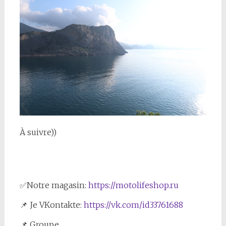
À suivre))
✅Notre magasin:
https://motolifeshop.ru
📌 Je VKontakte:
https://vk.com/id33761688
📌 Groupe