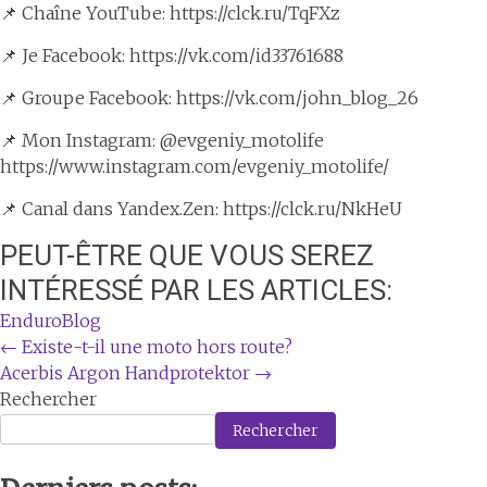
📌 Chaîne YouTube: https://clck.ru/TqFXz
📌 Je Facebook: https://vk.com/id33761688
📌 Groupe Facebook: https://vk.com/john_blog_26
📌 Mon Instagram: @evgeniy_motolife
https://www.instagram.com/evgeniy_motolife/
📌 Canal dans Yandex.Zen: https://clck.ru/NkHeU
PEUT-ÊTRE QUE VOUS SEREZ
INTÉRESSÉ PAR LES ARTICLES:
EnduroBlog
Navigation
←
Existe-t-il une moto hors route?
Acerbis Argon Handprotektor
→
de
Rechercher
l'article
Rechercher