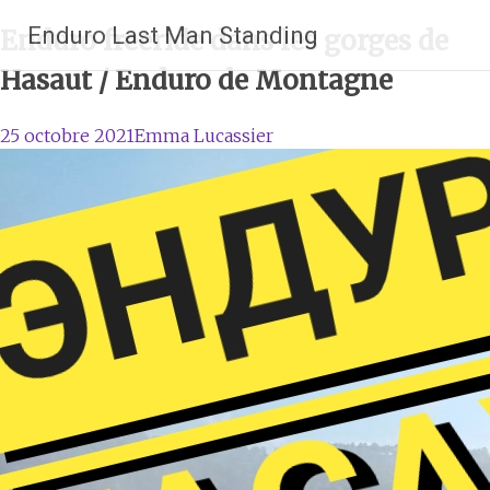
Aller
Enduro Last Man Standing
Enduro freeride dans les gorges de
au
contenu
Hasaut / Enduro de Montagne
principal
25 octobre 2021
Emma Lucassier