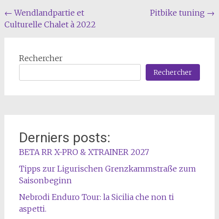
Navigation
←
Wendlandpartie et
Pitbike tuning
→
Culturelle Chalet à 2022
de
l'article
Rechercher
Rechercher
Derniers posts:
BETA RR X-PRO & XTRAINER 2027
Tipps zur Ligurischen Grenzkammstraße zum
Saisonbeginn
Nebrodi Enduro Tour: la Sicilia che non ti
aspetti.