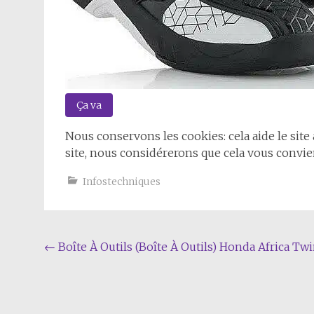
Ça va
Nous conservons les cookies: cela aide le site 
site, nous considérerons que cela vous convie
Infostechniques
Navigation
←
Boîte À Outils (Boîte À Outils) Honda Africa Tw
de
l'article