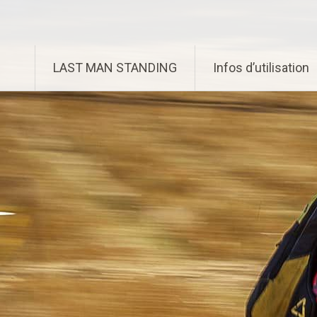
Aller
Enduro Last Man Standing
au
contenu
principal
LAST MAN STANDING
Infos d’utilisation