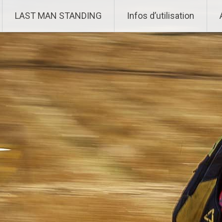
Aller
Enduro Last Man Standing
LAST MAN STANDING
Infos d’utilisation
au
contenu
principal