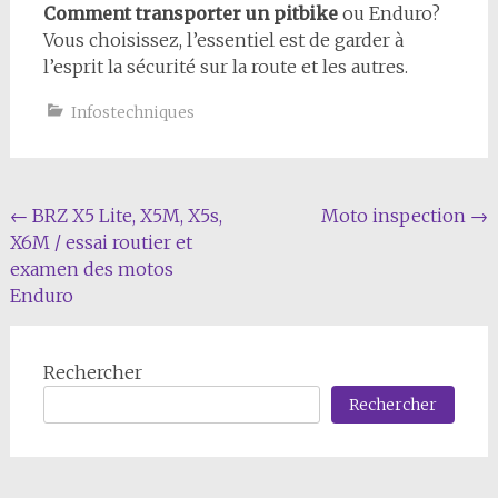
Comment transporter un pitbike
ou Enduro?
Vous choisissez, l’essentiel est de garder à
l’esprit la sécurité sur la route et les autres.
Infostechniques
Navigation
←
BRZ X5 Lite, X5M, X5s,
Moto inspection
→
X6M / essai routier et
de
examen des motos
l'article
Enduro
Rechercher
Rechercher