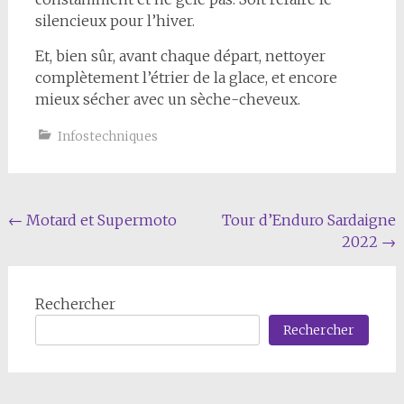
silencieux pour l’hiver.
Et, bien sûr, avant chaque départ, nettoyer
complètement l’étrier de la glace, et encore
mieux sécher avec un sèche-cheveux.
Infostechniques
Navigation
←
Motard et Supermoto
Tour d’Enduro Sardaigne
2022
→
de
l'article
Rechercher
Rechercher