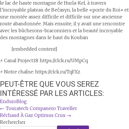
le lac de haute montagne de Hurla-Kel, à travers
l’incroyable plateau de Bečasyn, la belle «porte du Roi» et
une montée assez difficile et difficile sur une ancienne
route abandonnée. Mais ensuite, il y avait une rencontre
avec les bûcherons-braconniers et la beauté incroyable
des montagnes dans le haut du Kouban
[embedded content]
⚡ Canal Project18: https://clck.ru/UMpCq
⚡ Notre chaîne: https://clck.ru/TqFXz
PEUT-ÊTRE QUE VOUS SEREZ
INTÉRESSÉ PAR LES ARTICLES:
EnduroBlog
Navigation
←
Touratech Companero Traveller
Réchaud À Gaz Optimus Crux
→
de
Rechercher
l'article