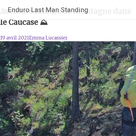
Aller
Enduro Last Man Standing
Aventure Enduro de montagne dans
au
contenu
le Caucase ⛰️
principal
19 avril 2021
Emma Lucassier